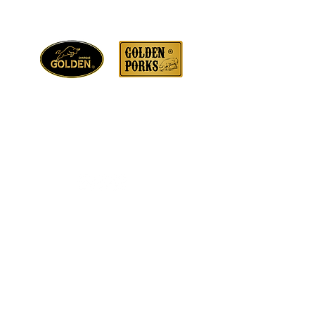
Precisa de ajuda?
Visite o
Atendimento ao Cliente
p
ara
assistência ou ligue para
(21) 3645-8582
Info
SOBRE NÓS
PROJETOS SOCIAIS
ATENDIMENTO AO CLIENTE
LOCALIZAÇÃO